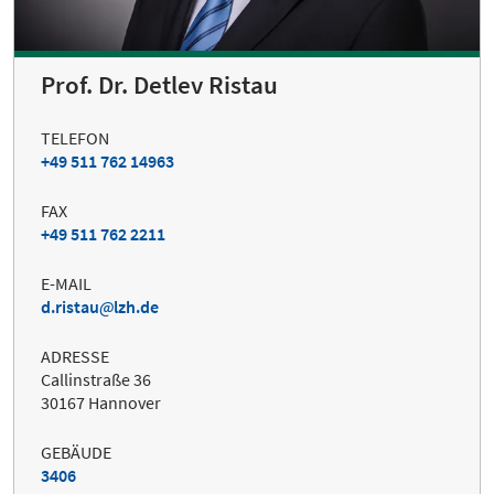
Prof. Dr. Detlev Ristau
TELEFON
+49 511 762 14963
FAX
+49 511 762 2211
E-MAIL
d.ristau
lzh.de
ADRESSE
Callinstraße 36
30167 Hannover
GEBÄUDE
3406