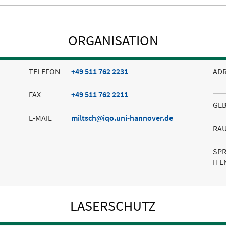
ORGANISATION
TELEFON
+49 511 762 2231
AD
FAX
+49 511 762 2211
GE
E-MAIL
miltsch
iqo.uni-hannover.de
RA
SP
ITE
LASERSCHUTZ