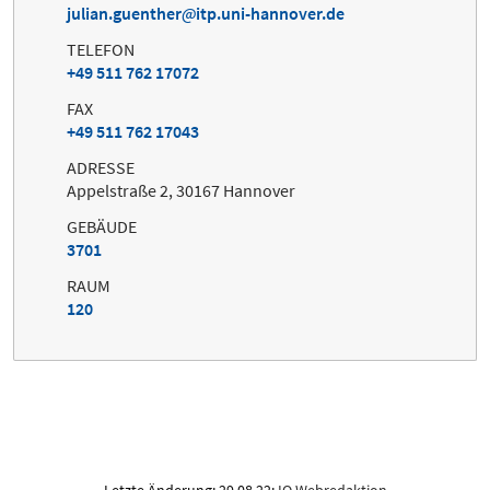
julian.guenther
itp.uni-hannover.de
TELEFON
+49 511 762 17072
FAX
+49 511 762 17043
ADRESSE
Appelstraße 2, 30167 Hannover
GEBÄUDE
3701
RAUM
120
Letzte Änderung: 29.08.22;
IQ Webredaktion