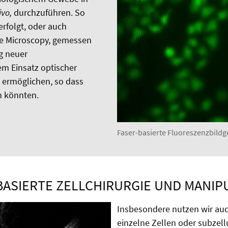
ivo,
durchzuführen. So
rfolgt, oder auch
rce Microscopy, gemessen
g neuer
em Einsatz optischer
g ermöglichen, so dass
den könnten.
Faser-basierte Fluoreszenzbildg
BASIERTE ZELLCHIRURGIE UND MANIP
Insbesondere nutzen wir au
einzelne Zellen oder subzel